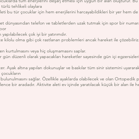
 çocuklarda tüm enerjilerini deşarj etmesi için uygun bir alan oluşturur. Bu 
 türlü tehlikeli olaylara
ti bu tür çocuklar için hem enerjilerini harcayabildikleri bir yer hem de ru
t dünyasından telefon ve tabletlerden uzak tutmak için spor bir numara
spor
yapılabilecek çok iyi bir yatırımdır.
e kilolu olma gibi çok rastlanan problemleri ancak hareket ile çözebiliriz
kurtulmasını veya hiç oluşmamasını saplar.
er gün düzenli olarak yapacakları hareketler sayesinde gün içi egzersizleri
ter. Ayak altına yapılan dokunuşlar ve baskılar tüm sinir sistemini uyararak
i çocukların
 bulunulmasını sağlar. Özellikle ayaklarda olabilecek ve olan Ortopedik
lence bir aradadır. Aktivite aleti ev içinde yaratılacak küçük bir alan i