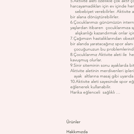
5.Aktivite aleti özellikle çok aktif
harcayamadıkları için ev içinde her
sebebiyet verebilirler. Aktivite ale
bir alana dönüştürebilirler.
6.Çocuklarımızı günümüzün interne
yaşlardan itibaren çocuklarımıza 
alışkanlığı kazandırmak onlar için 
7.Çağımızın hastalıklarından obezit
bir alanda yaratacağınız spor alanı
çocuğunuzun bu problemlerinden 
8.Çocuklarımız Aktivite aleti ile h
kavuşmuş olurlar.
9.Sinir siteminin sonu ayaklarda bi
Aktivite aletinin merdivenleri ipler
ayak altlarına masaj gibi uyarıda
10.Aktivite aleti sayesinde spor eğ
eğlenerek kullanabilir.
Harika eğlenceli sağlıklı …
Ürünler
Hakkımızda