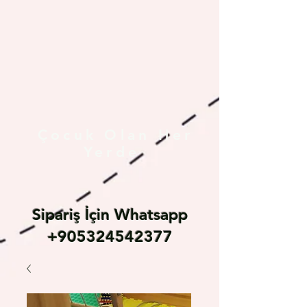
Çocuk Olan Her
Yerde
Sipariş İçin Whatsapp
+905324542377