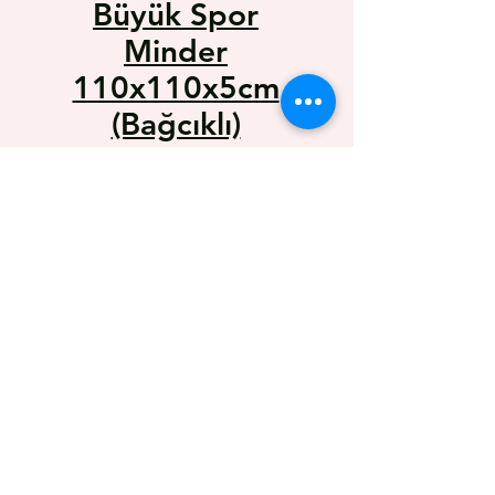
Büyük Spor
Minder
110x110x5cm
(Bağcıklı)
Kumaş/Pvc
Цена
2 000,00 TRY
Color
*
Çeşit
*
110x110x5cm
model BUNNY / ORDEN/ SAFİ /
SOLO uyumludur .