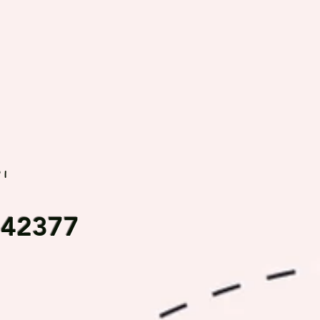
rı
542377