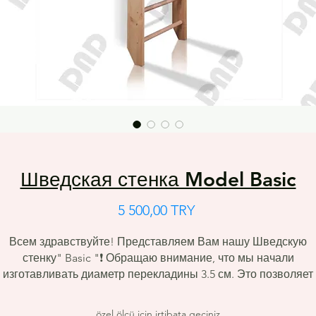
Шведская стенка Model Basic
Цена
5 500,00 TRY
Всем здравствуйте! Представляем Вам нашу Шведскую
стенку"
Basic
"❗ Обращаю внимание, что мы начали
изготавливать диаметр перекладины 3.5 см. Это позволяет
выдерживать большие нагрузки. ⬇⬇⬇
📌Особенности :
özel ölçü için irtibata geçiniz