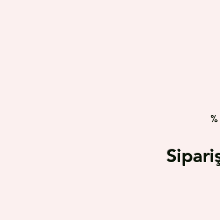
%
Sipar