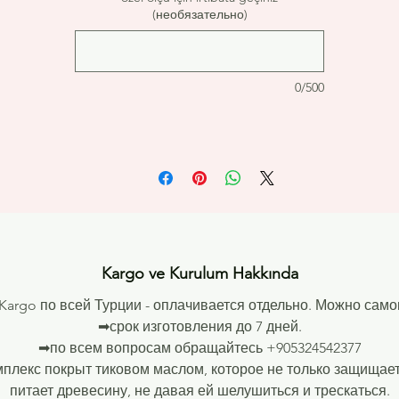
- нагрузка- спокойно 150 кг и больше
(необязательно)
- от 1 года
- Европейский стандарт!
- универсал для всей семьи!
0/500
- 3.5 см диаметр перекладин!
📌Размеры :
- высота- 225 см
- ширина - 80 см
- диаметр перекладины - 3. 5 см!!!
📌Комплектация :
- стенка
📌Материал : БУК!
📌Гарантия: 1 год
Kargo ve Kurulum Hakkında
➡Kargo по всей Турции - оплачивается отдельно. Можно сам
➡срок изготовления до 7 дней.
➡по всем вопросам обращайтесь
+905324542377
мплекс покрыт тиковом маслом, которое не только защищает
питает древесину, не давая ей шелушиться и трескаться.