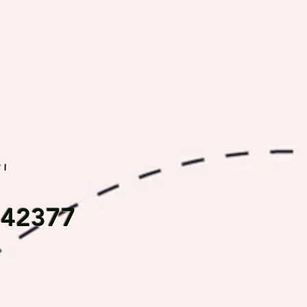
rı
542377