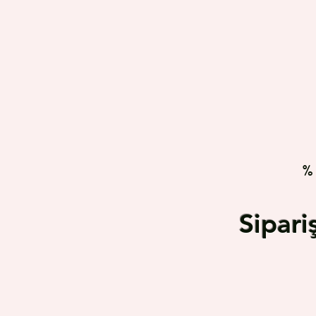
%
Sipar