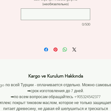
- нагрузка- спокойно 150 кг и больше
(необязательно)
- от 1 года
- Европейский стандарт!
- универсал для всей семьи!
0/500
- 3.5 см диаметр перекладин!
📌Размеры :
- высота- 225 см
- ширина – 75 см
- диаметр перекладины - 3. 5 см!!!
📌Комплектация :
- стенка
📌Материал : БУК!
📌Гарантия: 1 год
Kargo ve Kurulum Hakkında
go по всей Турции - оплачивается отдельно. Можно самовы
➡срок изготовления до 7 дней.
➡по всем вопросам обращайтесь
+905324542377
мплекс покрыт тиковом маслом, которое не только защищает
питает древесину, не давая ей шелушиться и трескаться