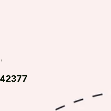
rı
542377