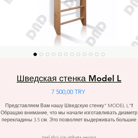
Шведская стенка Model L
Цена
7 500,00 TRY
Представляем Вам нашу Шведскую стенку"
MODEL
L
"❗
Обращаю внимание, что мы начали изготавливать диаметр
перекладины 3.5 см. Это позволяет выдерживать большие
нагрузки. ⬇⬇⬇
📌Особенности :
özel ölçü için irtibata geçiniz