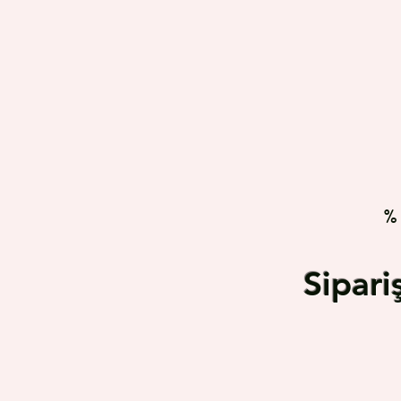
%
Sipar