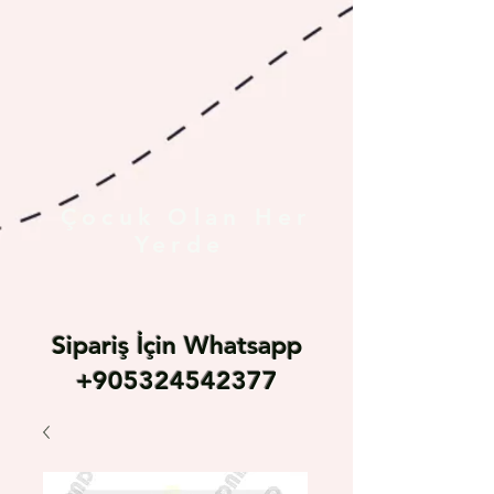
Çocuk Olan Her
Yerde
Sipariş İçin Whatsapp
+905324542377