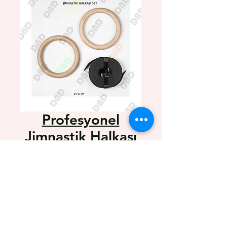
Profesyonel
Jimnastik Halkası
Ayarlanabilir Halat
Kilit
Цена
1 600,00 TRY
26 cm çap
Kalın Bant Halat . Extra kalın kilit.