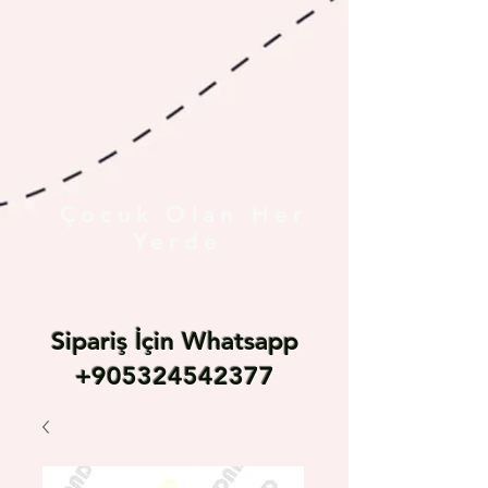
Çocuk Olan Her
Yerde
Sipariş İçin Whatsapp
+905324542377