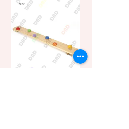
Renkli Platform
Merdiveni Top
Цена
4 500,00 TRY
180x18cm