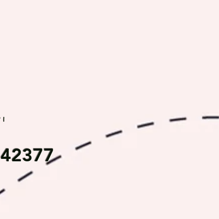
rı
542377