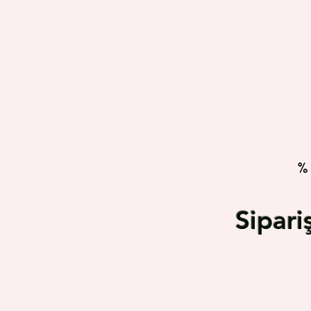
%
Sipar