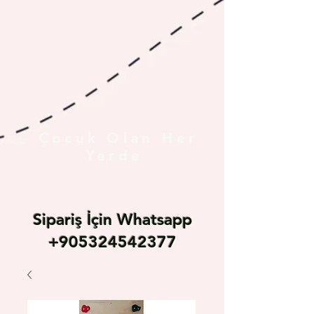
Çocuk Olan Her
Yerde
Sipariş İçin Whatsapp
+905324542377