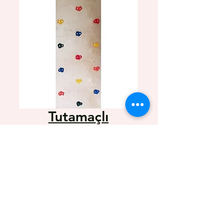
Tutamaçlı
Tırmanma Duvarı
MASİF
Цена
8 000,00 TRY
Ölçü 120cmx240cm
Tek veya 3 parçadan oluşur
Çok parçalı olması toplam kaplanan